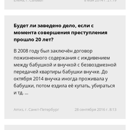
Елена, г. Салават
8 мая 2014 г. 21:19
Будет ли заведено дело, если с
момента совершения преступления
прошло 20 лет?
В 2008 году был заключён договор
пожизненного содержания с иждивением
между бабушкой и внучкой с безвоздмезной
передачей квартиры бабушки внучке. До
октября 2014 внучка иногда проживала у
бабушки, потом ездила её купать, убираться
и тд. …
Amxs, г. Санкт-Петербург
28 сентября 2016 г. 8:13