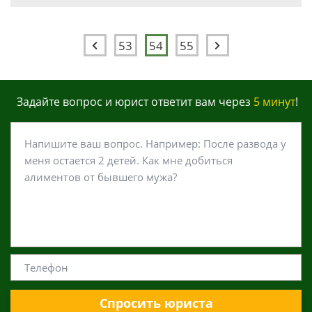
53
54
55
Задайте вопрос и юрист ответит вам через
5 минут
!
Спросить юриста