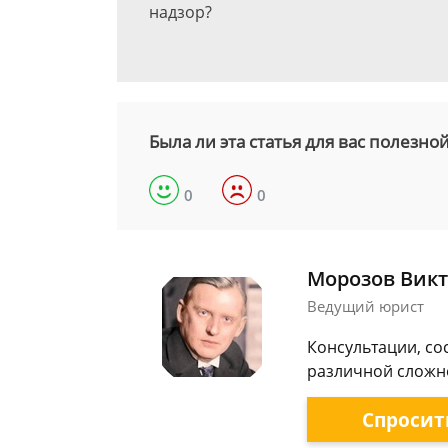
надзор?
Была ли эта статья для вас полезно
0
0
Морозов Викт
Ведущий юрист
Консультации, со
различной сложно
Спросит