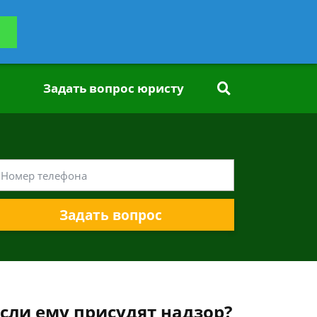
ьтацию
Задать вопрос
платно
Задать вопрос юристу
Задать вопрос
сли ему присудят надзор?