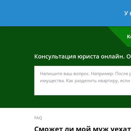
Григорий Кошелев
- Адвокат по у
У 
Спросить юриста
К
Консультация юриста онлайн. От
FAQ
Сможет ли мой муж уехат