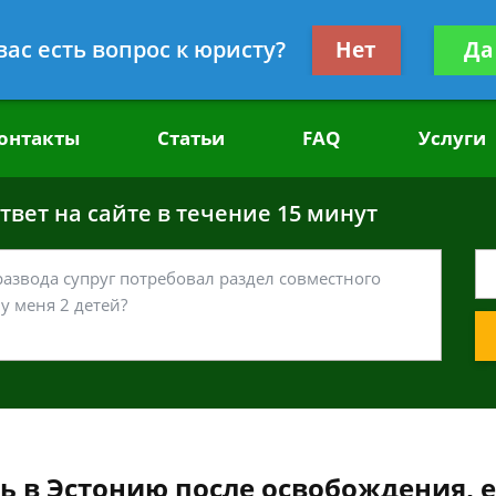
головным делам
Получите консул
вас есть вопрос к юристу?
Нет
Да
бес
онтакты
Статьи
FAQ
Услуги
вет на сайте в течение 15 минут
ь в Эстонию после освобождения, е