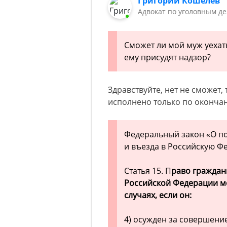
Григорий Кошелев
Адвокат по уголовным д
Сможет ли мой муж уехат
ему присудят надзор?
Здравствуйте, нет не сможет,
исполнено только по оконча
Федеральный закон «О п
и въезда в Российскую Ф
Статья 15. П
раво граждан
Российской Федерации м
случаях, если он:
4) осужден за совершени