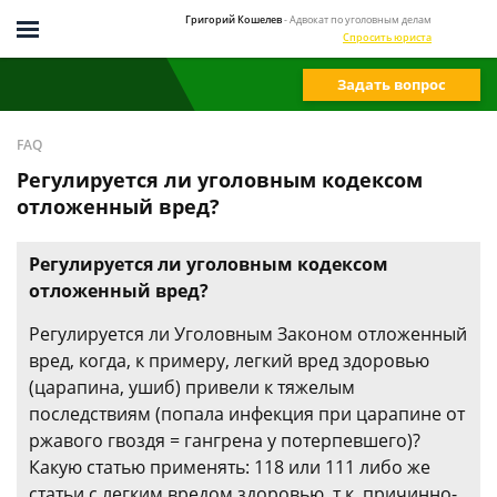
Григорий Кошелев
- Адвокат по уголовным делам
Спросить юриста
Задать вопрос
FAQ
Регулируется ли уголовным кодексом
отложенный вред?
Регулируется ли уголовным кодексом
отложенный вред?
Регулируется ли Уголовным Законом отложенный
вред, когда, к примеру, легкий вред здоровью
(царапина, ушиб) привели к тяжелым
последствиям (попала инфекция при царапине от
ржавого гвоздя = гангрена у потерпевшего)?
Какую статью применять: 118 или 111 либо же
статьи с легким вредом здоровью, т.к. причинно-