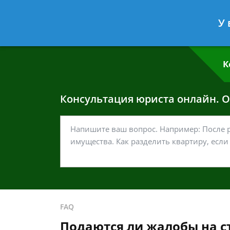
Григорий Кошелев
- Адвокат по у
У 
Спросить юриста
К
Консультация юриста онлайн. От
FAQ
Подаются ли жалобы на ст