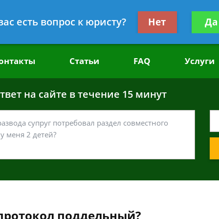
головным делам
Получите консул
вас есть вопрос к юристу?
Нет
Да
бес
онтакты
Статьи
FAQ
Услуги
вет на сайте в течение 15 минут
 протокол поддельный?