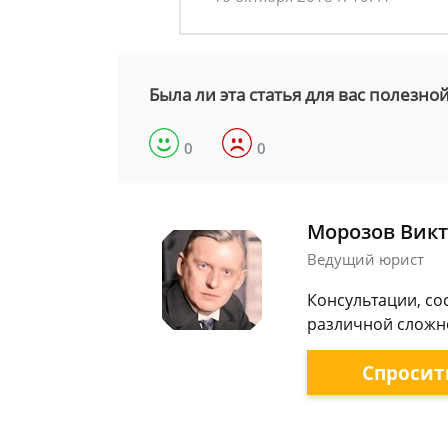
Была ли эта статья для вас полезно
0
0
Морозов Викт
Ведущий юрист
Консультации, со
различной сложно
Спросит