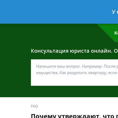
Григорий Кошелев
- Адвокат по у
У 
Спросить юриста
К
Консультация юриста онлайн. От
FAQ
Почему утверждают, что