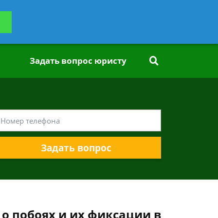
ьтацию
Задать вопрос
платно
Задать вопрос юристу
Задать вопрос
о побоях и их фиксации в