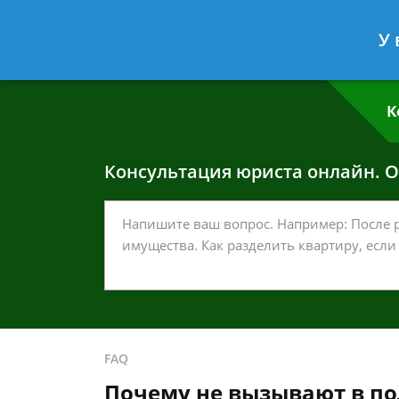
Григорий Кошелев
- Адвокат по у
У 
Спросить юриста
К
Консультация юриста онлайн. От
FAQ
Почему не вызывают в по