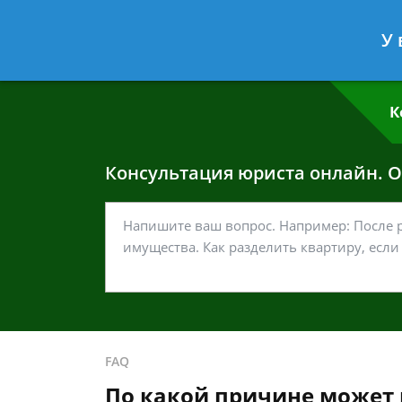
Григорий Кошелев
- Адвокат по у
У 
Спросить юриста
К
Консультация юриста онлайн. От
FAQ
По какой причине может 