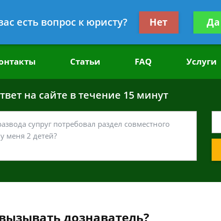
головным делам
Получите консул
вас есть вопрос к юристу?
Нет
Да
бес
онтакты
Статьи
FAQ
Услуги
вет на сайте в течение 15 минут
вызывать дознаватель?