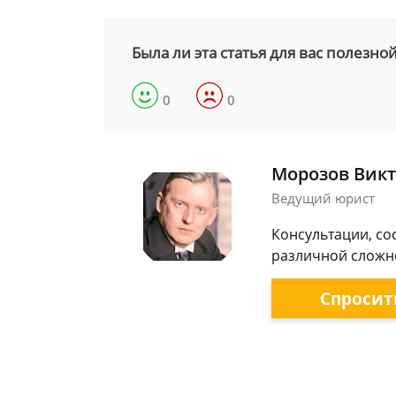
Была ли эта статья для вас полезно
0
0
Морозов Викт
Ведущий юрист
Консультации, со
различной сложно
Спросит