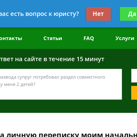
головным делам
Получите консул
вас есть вопрос к юристу?
Нет
Да
бес
онтакты
Статьи
FAQ
Услуги
вет на сайте в течение 15 минут
на личную переписку моим началь