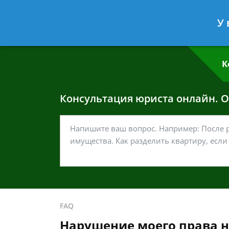
Григорий Кошелев
- Адвокат по у
У 
Спросить юриста
К
Консультация юриста онлайн. От
FAQ
Нарушение моего права 