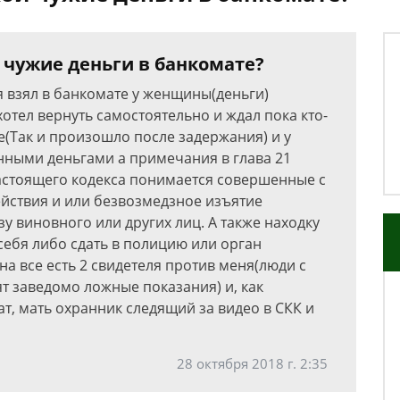
 чужие деньги в банкомате?
я взял в банкомате у женщины(деньги)
хотел вернуть самостоятельно и ждал пока кто-
е(Так и произошло после задержания) и у
нными деньгами а примечания в глава 21
настоящего кодекса понимается совершенные с
йствия и или безвозмедзное изъятие
 виновного или других лиц. А также находку
себя либо сдать в полицию или орган
а все есть 2 свидетеля против меня(люди с
т заведомо ложные показания) и, как
т, мать охранник следящий за видео в СКК и
28 октября 2018 г. 2:35