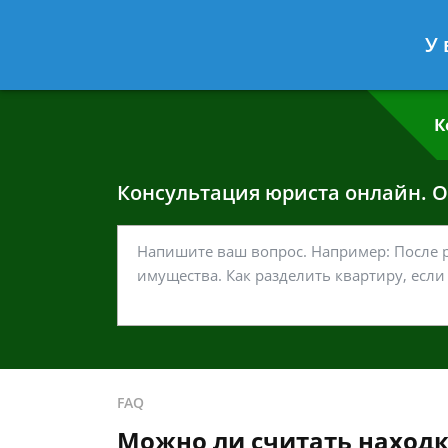
Григорий Кошелев
- Адвокат по у
У 
Спросить юриста
К
Консультация юриста онлайн. От
FAQ
Можно ли считать находк