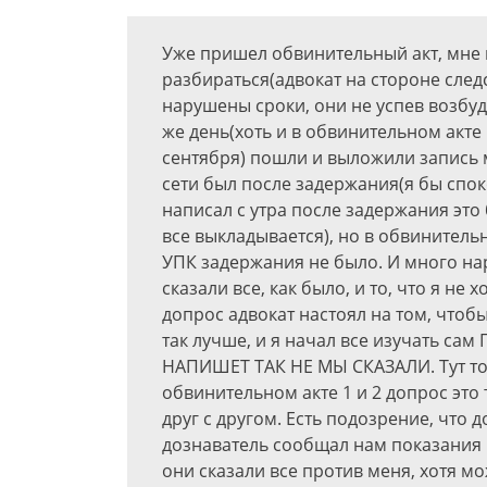
Уже пришел обвинительный акт, мне
разбираться(адвокат на стороне следс
нарушены сроки, они не успев возбуд
же день(хоть и в обвинительном акте
сентября) пошли и выложили запись 
сети был после задержания(я бы спок
написал с утра после задержания это 
все выкладывается), но в обвинительн
УПК задержания не было. И много на
сказали все, как было, и то, что я не 
допрос адвокат настоял на том, чтобы
так лучше, и я начал все изучать 
НАПИШЕТ ТАК НЕ МЫ СКАЗАЛИ. Тут то я
обвинительном акте 1 и 2 допрос это
друг с другом. Есть подозрение, что 
дознаватель сообщал нам показания 
они сказали все против меня, хотя мо