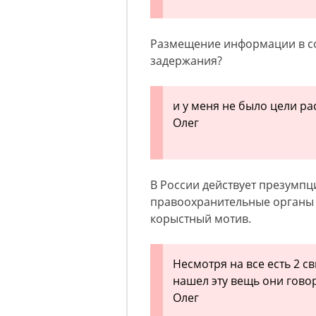
Размещение информации в со
задержания?
и у меня не было цели р
Олег
В России действует презумпц
правоохранительные органы 
корыстный мотив.
Несмотря на все есть 2 с
нашел эту вещь они гово
Олег