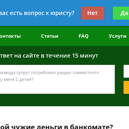
головным делам
Получите консул
вас есть вопрос к юристу?
Нет
Да
бес
онтакты
Статьи
FAQ
Услуги
вет на сайте в течение 15 минут
ой чужие деньги в банкомате?