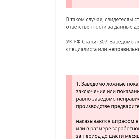
В таком случае, свидетелям 
ответственности за данные д
УК РФ Статья 307. Заведомо 
специалиста или неправильн
1. Заведомо ложные пока
заключение или показание
равно заведомо неправил
производстве предварит
наказываются штрафом в 
или в размере заработно
за период до шести меся