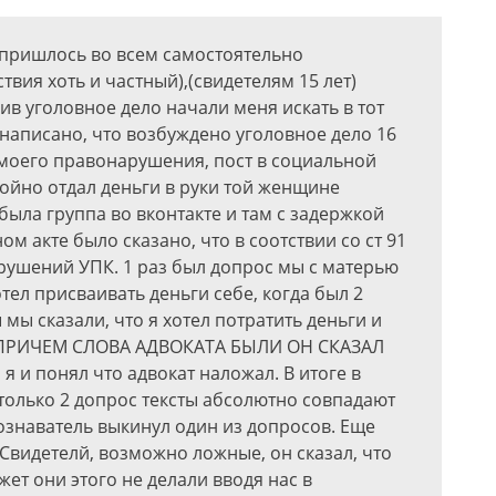
 пришлось во всем самостоятельно
твия хоть и частный),(свидетелям 15 лет)
ив уголовное дело начали меня искать в тот
 написано, что возбуждено уголовное дело 16
моего правонарушения, пост в социальной
ойно отдал деньги в руки той женщине
была группа во вконтакте и там с задержкой
ом акте было сказано, что в соотствии со ст 91
рушений УПК. 1 раз был допрос мы с матерью
хотел присваивать деньги себе, когда был 2
 мы сказали, что я хотел потратить деньги и
сам ПРИЧЕМ СЛОВА АДВОКАТА БЫЛИ ОН СКАЗАЛ
 и понял что адвокат наложал. В итоге в
 только 2 допрос тексты абсолютно совпадают
дознаватель выкинул один из допросов. Еще
Свидетелй, возможно ложные, он сказал, что
жет они этого не делали вводя нас в