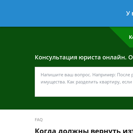
Григорий Кошелев
- Адвокат по у
У 
Спросить юриста
К
Консультация юриста онлайн. От
FAQ
Когда должны вернуть из