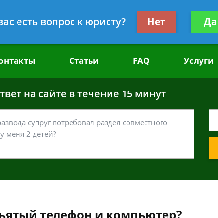
головным делам
Получите консул
вас есть вопрос к юристу?
Нет
Да
бес
онтакты
Статьи
FAQ
Услуги
вет на сайте в течение 15 минут
ъятый телефон и компьютер?