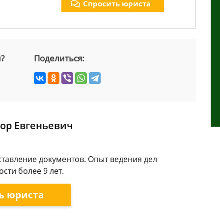
Спросить юриста
й?
Поделиться:
ор Евгеньевич
ставление документов. Опыт ведения дел
сти более 9 лет.
ь юриста