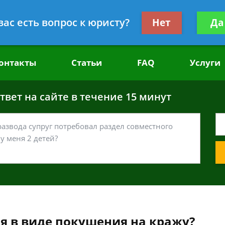
головным делам
Получите консул
вас есть вопрос к юристу?
Нет
Да
бес
онтакты
Статьи
FAQ
Услуги
вет на сайте в течение 15 минут
ия в виде покушения на кражу?