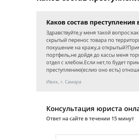
Каков состав преступления 
Здравствуйте,у меня такой вопрос:ка
скрытый перенос товара по территор
покушение на кражу,а открытый?Прим
портфель,не дойдя до кассы меня торм
отдел с хлебом.Если нет,то будет пр
преступлению(еслио оно есть) отнош
Ивик, г. Самара
Консультация юриста онл
Ответ на сайте в течении 15 минут