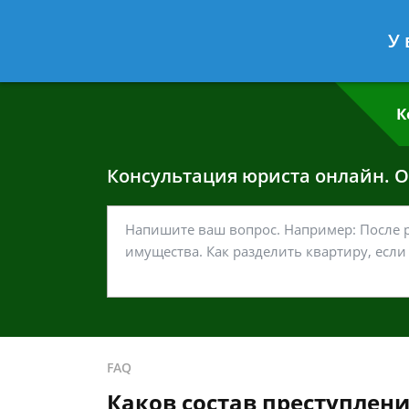
Григорий Кошелев
- Адвокат по у
У 
Спросить юриста
К
Консультация юриста онлайн. От
FAQ
Каков состав преступлен