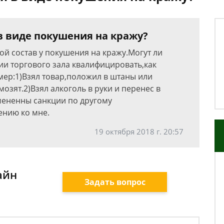
в виде покушения на кражу?
кой состав у покушения на кражу.Могут ли
ии торгового зала квалифицировать,как
ер:1)Взял товар,положил в штаны или
озят.2)Взял алкоголь в руки и перенес в
имененны санкции по другому
ению ко мне.
19 октября 2018 г. 20:57
айн
Задать вопрос