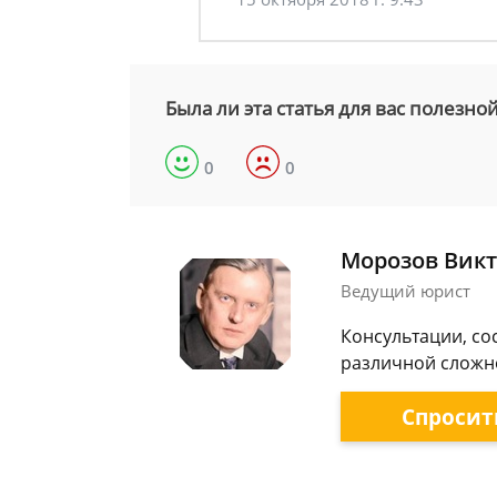
Была ли эта статья для вас полезно
0
0
Морозов Викт
Ведущий юрист
Консультации, со
различной сложно
Спросит