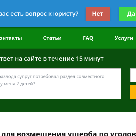
головным делам
Получите консул
вас есть вопрос к юристу?
Нет
Да
бес
онтакты
Статьи
FAQ
Услуги
вет на сайте в течение 15 минут
 для возмещения ущерба по уголов