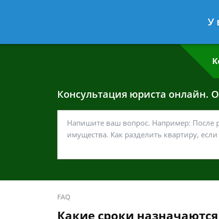
Григорий Кошелев
- Адвокат по у
У 
Спросить юриста
К
Консультация юриста онлайн. От
FAQ
Какие сроки назначаются