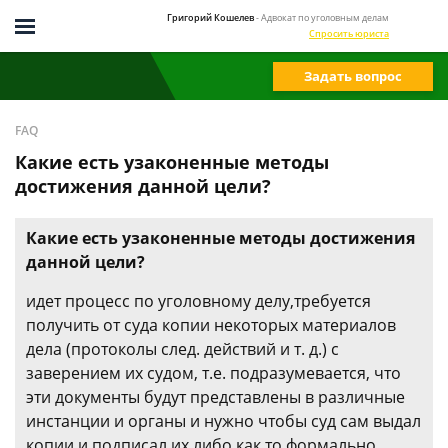
Григорий Кошелев
- Адвокат по уголовным делам
Спросить юриста
Задать вопрос
FAQ
Какие есть узаконенные методы
достижения данной цели?
Какие есть узаконенные методы достижения
данной цели?
идет процесс по уголовному делу,требуется
получить от суда копии некоторых материалов
дела (протоколы след. действий и т. д.) с
заверением их судом, т.е. подразумевается, что
эти документы будут представлены в различные
инстанции и органы и нужно чтобы суд сам выдал
копии и подписал их,либо как то формально