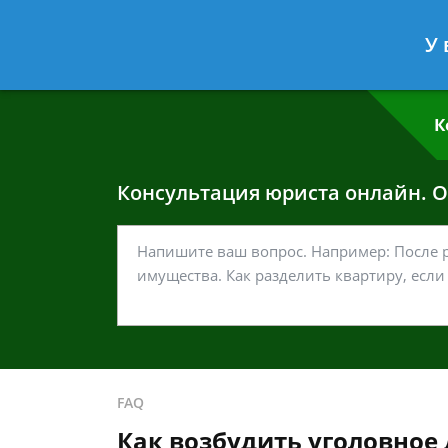
Григорий Кошелев
- Адвокат по у
У 
Спросить юриста
К
Консультация юриста онлайн. От
FAQ
Как возбудить уголовное д