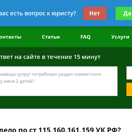
головным делам
Получите консул
вас есть вопрос к юристу?
Нет
Да
бес
онтакты
Статьи
FAQ
Услуги
вет на сайте в течение 15 минут
ело по ст 115,160,161,159 УК РФ?