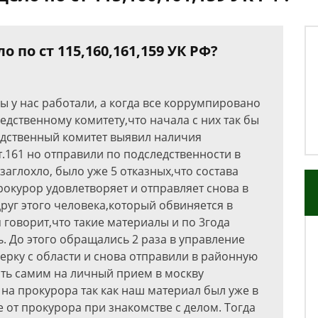
 по ст 115,160,161,159 УК РФ?
 у нас работали, а когда все коррумпировано
едственному комитету,что начала с них так бы
ледственный комитет выявил наличия
ст.161 но отправили по подследственности в
заглохло, было уже 5 отказных,что состава
окурор удовлетворяет и отправляет снова в
руг этого человека,который обвиняется в
 говорит,что такие материалы и по 3года
ь. До этого обращались 2 раза в управление
рку с области и снова отправили в районную
ать самим на личный прием в москву
на прокурора так как наш материал был уже в
е от прокурора при знакомстве с делом. Тогда