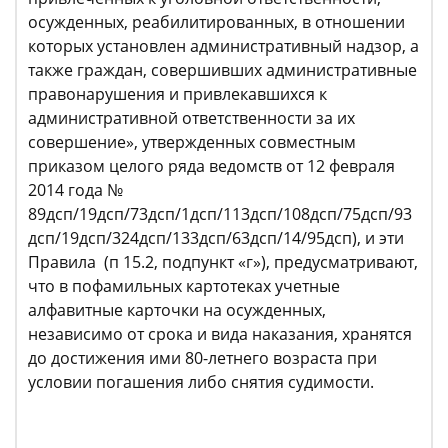
осужденных, реабилитированных, в отношении
которых установлен административный надзор, а
также граждан, совершивших административные
правонарушения и привлекавшихся к
административной ответственности за их
совершение», утвержденных совместным
приказом целого ряда ведомств от 12 февраля
2014 года №
89дсп/19дсп/73дсп/1дсп/113дсп/108дсп/75дсп/93
дсп/19дсп/324дсп/133дсп/63дсп/14/95дсп), и эти
Правила (п 15.2, подпункт «г»), предусматривают,
что в пофамильных картотеках учетные
алфавитные карточки на осужденных,
независимо от срока и вида наказания, хранятся
до достижения ими 80-летнего возраста при
условии погашения либо снятия судимости.