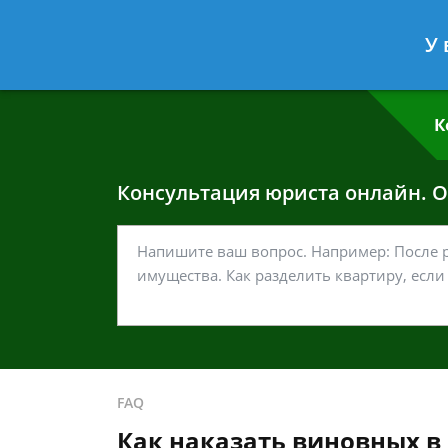
Григорий Кошелев
- Адвокат по у
У 
Спросить юриста
К
Консультация юриста онлайн. От
FAQ
Как наказать виновных в