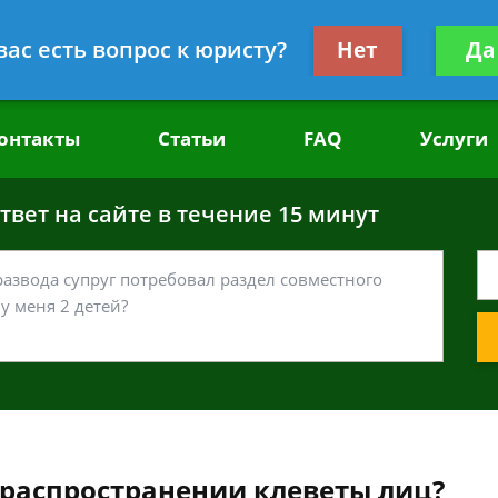
головным делам
Получите консул
вас есть вопрос к юристу?
Нет
Да
бес
онтакты
Статьи
FAQ
Услуги
вет на сайте в течение 15 минут
 распространении клеветы лиц?