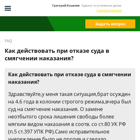
Григорий Кошелев
- Адвокат по уголовным делам
Спросить юриста
Задать вопрос
FAQ
Как действовать при отказе суда в
смягчении наказания?
Как действовать при отказе суда в смягчении
наказания?
Здравствуйте,у меня такая ситуация,брат осужден
на 4.6 года в колонии строгого режима,вчера был
суд на смягчение наказания. О замене
неотбытого срока лишения свободы более
мягким видом наказания в соотв. со ст.80 УК РФ
(п.5 ст.397 УПК РФ).Само исправительное
учереждение было не против,и сделало