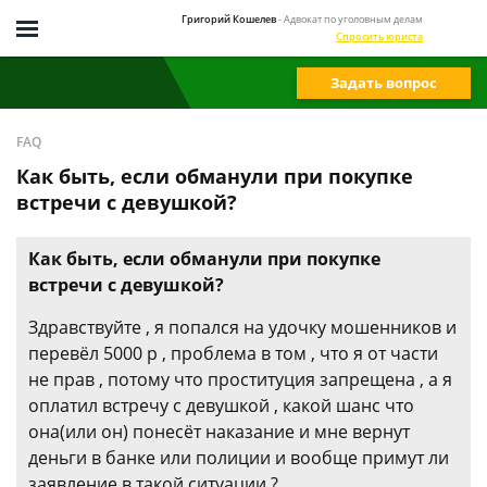
Григорий Кошелев
- Адвокат по уголовным делам
Спросить юриста
Задать вопрос
FAQ
Как быть, если обманули при покупке
встречи с девушкой?
Как быть, если обманули при покупке
встречи с девушкой?
Здравствуйте , я попался на удочку мошенников и
перевёл 5000 р , проблема в том , что я от части
не прав , потому что проституция запрещена , а я
оплатил встречу с девушкой , какой шанс что
она(или он) понесёт наказание и мне вернут
деньги в банке или полиции и вообще примут ли
заявление в такой ситуации ?