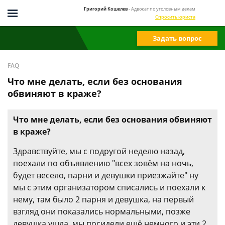
Григорий Кошелев
- Адвокат по уголовным делам
Спросить юриста
Задать вопрос
FAQ
Что мне делать, если без основания
обвиняют в краже?
Что мне делать, если без основания обвиняют
в краже?
Здравствуйте, мы с подругой неделю назад,
поехали по объявлению "всех зовём на ночь,
будет весело, парни и девушки приезжайте" ну
мы с этим организатором списались и поехали к
нему, там было 2 парня и девушка, на первый
взгляд они показались нормальными, позже
девушка ушла, мы посидели ещё немного и эти 2